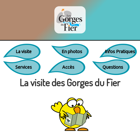
Jump to navigation
La visite
En photos
Infos Pratiques
Services
Accès
Questions
La visite des Gorges du Fier