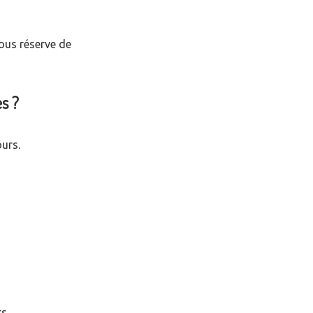
ous réserve de
s ?
ours.
s.