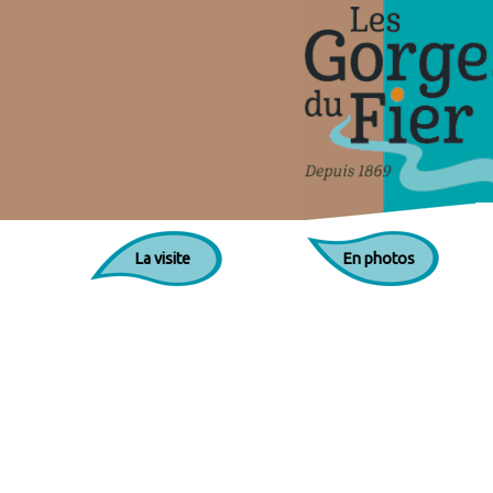
La visite
En photos