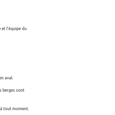
 et l’équipe du
en aval.
es berges sont
u à tout moment.