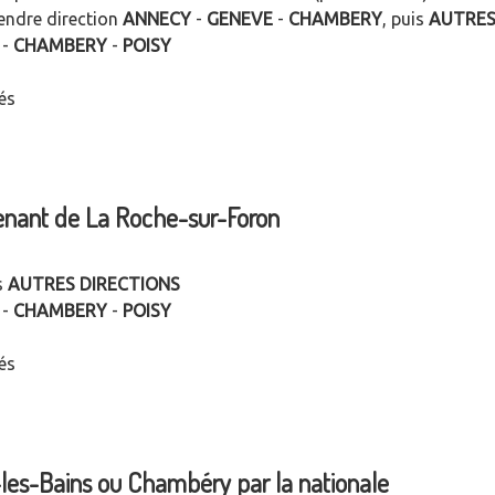
rendre direction
ANNECY
-
GENEVE
-
CHAMBERY
, puis
AUTRES
-
CHAMBERY
-
POISY
és
enant de La Roche-sur-Foron
s
AUTRES DIRECTIONS
-
CHAMBERY
-
POISY
és
-les-Bains ou Chambéry par la nationale