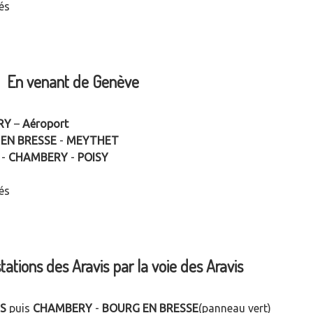
és
En venant de Genève
RY
–
Aéroport
EN BRESSE
-
MEYTHET
-
CHAMBERY
-
POISY
és
ations des Aravis par la voie des Aravis
S
puis
CHAMBERY
-
BOURG EN BRESSE
(panneau vert)