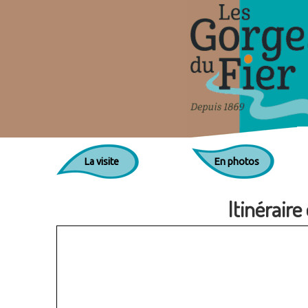
La visite
En photos
Itinéraire