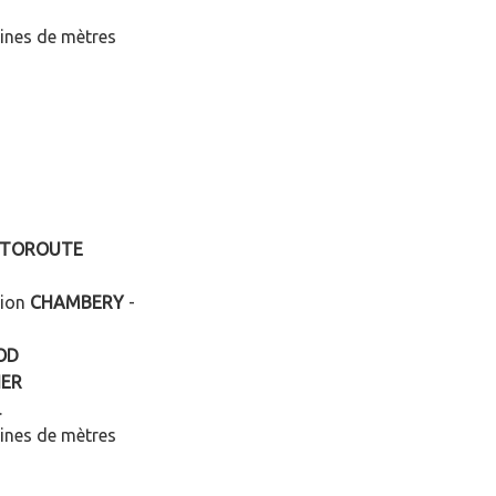
aines de mètres
TOROUTE
tion
CHAMBERY
-
OD
IER
.
aines de mètres