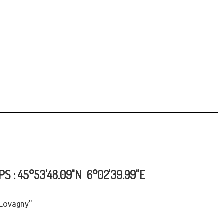
GPS : 45°53'48.09"N 6°02'39.99"E
 "Lovagny"