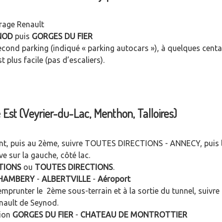
arage Renault
NOD
puis
GORGES DU FIER
econd parking (indiqué « parking autocars »), à quelques cent
t plus facile (pas d’escaliers).
 Est (Veyrier-du-Lac, Menthon, Talloires)
int, puis au 2ème, suivre TOUTES DIRECTIONS - ANNECY, puis l
e sur la gauche, côté lac.
TIONS
ou
TOUTES DIRECTIONS
.
HAMBERY
-
ALBERTVILLE
-
Aéroport
emprunter le 2ème sous-terrain et à la sortie du tunnel, suivre
nault de Seynod.
tion
GORGES DU FIER
-
CHATEAU DE MONTROTTIER