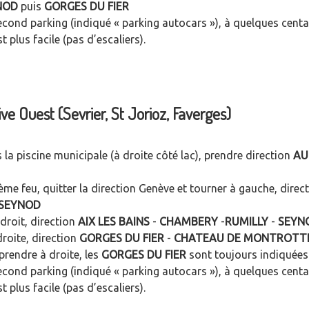
NOD
puis
GORGES DU FIER
econd parking (indiqué « parking autocars »), à quelques cent
t plus facile (pas d’escaliers).
ive Ouest (Sevrier, St Jorioz, Faverges)
 la piscine municipale (à droite côté lac), prendre direction
AU
me feu, quitter la direction Genève et tourner à gauche, direc
SEYNOD
droit, direction
AIX LES BAINS
-
CHAMBERY
-
RUMILLY
-
SEYN
roite, direction
GORGES DU FIER
-
CHATEAU DE MONTROTT
rendre à droite, les
GORGES DU FIER
sont toujours indiquées
econd parking (indiqué « parking autocars »), à quelques cent
t plus facile (pas d’escaliers).