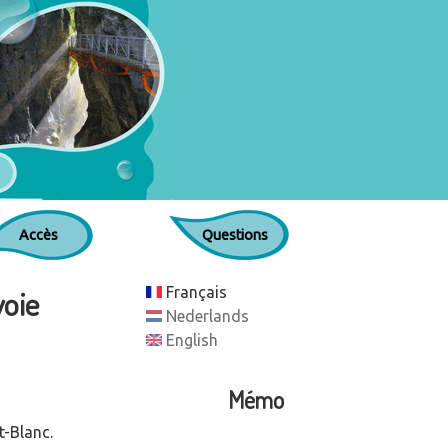
Accès
Questions
voie
Français
Nederlands
English
Mémo
t-Blanc.