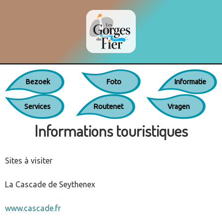
Jump to navigation
Bezoek
Foto
Informatie
Services
Routenet
Vragen
Informations touristiques
Sites à visiter
La Cascade de Seythenex
www.cascade.fr